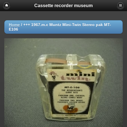
Cassette recorder museum
Home
/
+++ 1967.m.c Muntz Mini-Twin Stereo pak MT-
E106