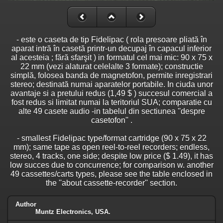
- este o caseta de tip Fidelipac ( rola presoare pliată în
aparat intră în casetă printr-un decupaj în capacul inferior
al acesteia ; fără sfarşit ) in formatul cel mai mic: 90 x 75 x
22 mm (vezi alaturat celelalte 3 formate); constructie
simplă, folosea banda de magnetofon, permite inregistrari
stereo; destinată numai aparatelor portabile. In ciuda unor
avantaje si a pretului redus (1,49 $ ) succesul comercial a
fost redus si limitat numai la teritoriul SUA; comparatie cu
alte 49 casete audio -in tabelul din sectiunea ''despre
casetofon'' .
- smallest Fidelipac type/format cartridge (90 x 75 x 22
mm); same tape as open reel-to-reel recorders; endless,
stereo, 4 tracks, one side; despite low price ($ 1.49), it has
low succes due to concurrence; for comparison w. another
49 cassettes/carts types, please see the table enclosed in
the ''about cassette-recorder'' section.
Author
Muntz Electronics, USA.