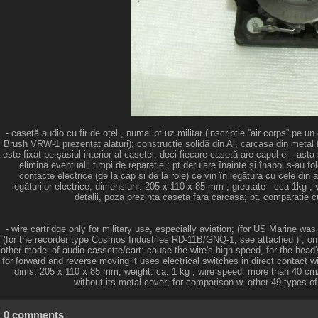
- casetă audio cu fir de oțel , numai pt uz militar (inscriptie ''air corps'' p
Brush VRW-1 prezentat alaturi); constructie solidă din Al, carcasa din metal f
este fixat pe șasiul interior al casetei, deci fiecare casetă are capul ei - asta
elimina eventualii timpi de reparatie ; pt derulare înainte și înapoi s-au f
contacte electrice (de la cap si de la role) ce vin în legătura cu cele din 
legăturilor electrice; dimensiuni: 205 x 110 x 85 mm ; greutate - cca 1kg ; v
detalii, poza prezinta caseta fara carcasa; pt. comparatie cu
- wire cartridge only for military use, especially aviation; (for US Marine
(for the recorder type Cosmos Industries RD-11B/GNQ-1, see attached ) ; onto 
other model of audio cassette/cart: cause the wire's high speed, for the head's
for forward and reverse moving it uses electrical switches in direct contact wi
dims: 205 x 110 x 85 mm; weight: ca. 1 kg ; wire speed: more than 40 cm/sec
without its metal cover; for comparison w. other 49 types of 
0 comments