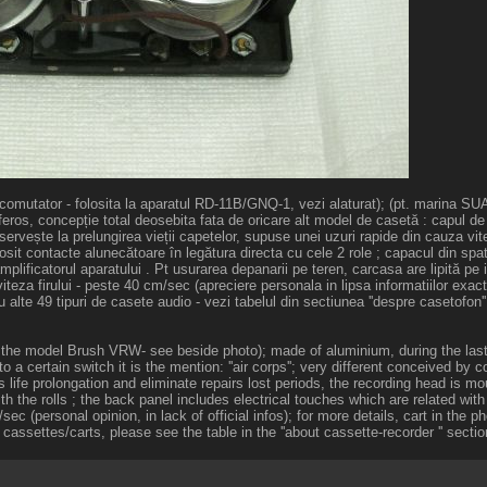
e un comutator - folosita la aparatul RD-11B/GNQ-1, vezi alaturat); (pt. marina SU
eros, concepție total deosebita fata de oricare alt model de casetă : capul de 
 servește la prelungirea vieții capetelor, supuse unei uzuri rapide din cauza vitez
olosit contacte alunecătoare în legătura directa cu cele 2 role ; capacul din spa
amplificatorul aparatului . Pt usurarea depanarii pe teren, carcasa are lipită pe
iteza firului - peste 40 cm/sec (apreciere personala in lipsa informatiilor exac
 alte 49 tipuri de casete audio - vezi tabelul din sectiunea ''despre casetofon''
 was the model Brush VRW- see beside photo); made of aluminium, during the la
a certain switch it is the mention: ''air corps''; very different conceived by 
 life prolongation and eliminate repairs lost periods, the recording head is mou
th the rolls ; the back panel includes electrical touches which are related with
 (personal opinion, in lack of official infos); for more details, cart in the p
cassettes/carts, please see the table in the ''about cassette-recorder '' sectio