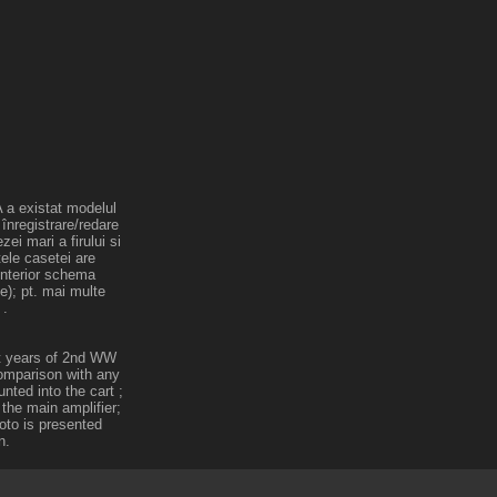
A a existat modelul
înregistrare/redare
ei mari a firului si
tele casetei are
 interior schema
te); pt. mai multe
 .
st years of 2nd WW
comparison with any
nted into the cart ;
 the main amplifier;
hoto is presented
n.