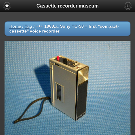
Cassette recorder museum
Home
/
Tag
/
+++ 1968.a. Sony TC-50 = first ''compact-
cassette'' voice recorder