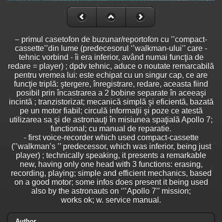
– primul casetofon de buzunar/reportofon cu ’’compact-
cassette’’din lume (predecesorul ‘’walkman-ului’’ care -
tehnic vorbind - îi era inferior, având numai funcţia de
redare = player) ; dpdv tehnic, aduce o noutate remarcabilă
pentru vremea lui: este echipat cu un singur cap, ce are
funcţie triplă: ştergere, înregistrare, redare, aceasta fiind
posibil prin încastrarea a 2 bobine separate în aceeaşi
incintă ; tranzistorizat; mecanică simplă şi eficientă, bazată
pe un motor fiabil; circulă informaţii şi poze ce atestă
utilizarea sa şi de astronauţi în misiunea spaţială Apollo 7;
functional; cu manual de reparatie.
- first voice-recorder which used compact-cassette
(’’walkman’s ’’ predecessor, which was inferior, being just
player) ; technically speaking, it presents a remarkable
new, having only one head with 3 functions: erasing,
recording, playing; simple and efficient mechanics, based
on a good motor; some infos does present it being used
also by the astronauts on ‘’’Apollo 7’’ mission;
works ok; w. service manual.
Author