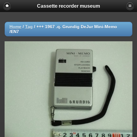
Cassette recorder museum
Home
/
Tag
/
+++ 1967 .q. Grundig DeJur Mini-Memo
/EN7