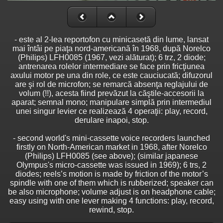
- este al 2-lea reportofon cu minicasetă din lume, lansat
mai întâi pe piaţa nord-americană în 1968, după Norelco
(Philips) LFH0085 (1967, vezi alăturat); 6 trz, 2 diode;
antrenarea rolelor intermediare se face prin fricţiunea
axului motor pe una din role, ce este cauciucată; difuzorul
are şi rol de microfon; se remarcă absenţa reglajului de
volum (!!), acesta fiind prevăzut la căştile-accesorii la
aparat; semnal mono; manipulare simplă prin intermediul
unei singur levier ce realizează 4 operaţii: play, record,
derulare inapoi, stop.
- second world's mini-cassette voice recorders launched
firstly on North-American market in 1968, after Norelco
(Philips) LFH0085 (see above); (similar japanese
Olympus's micro-cassette was issued in 1969); 6 trs, 2
diodes; reels’s motion is made by friction of the motor’s
spindle with one of them which is rubberized; speaker can
be also microphone; volume adjust is on headphone cable;
easy using with one lever making 4 functions: play, record,
rewind, stop.