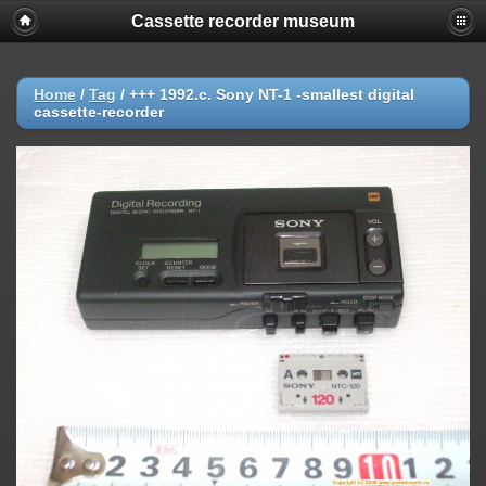
Cassette recorder museum
Home
/
Tag
/
+++ 1992.c. Sony NT-1 -smallest digital
cassette-recorder