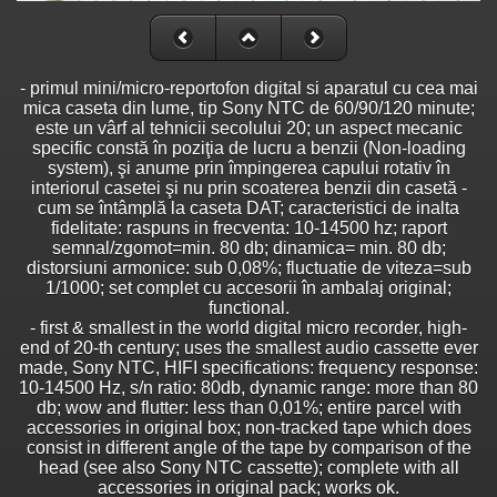
- primul mini/micro-reportofon digital si aparatul cu cea mai
mica caseta din lume, tip Sony NTC de 60/90/120 minute;
este un vârf al tehnicii secolului 20; un aspect mecanic
specific constă în poziţia de lucru a benzii (Non-loading
system), şi anume prin împingerea capului rotativ în
interiorul casetei şi nu prin scoaterea benzii din casetă -
cum se întâmplă la caseta DAT; caracteristici de inalta
fidelitate: raspuns in frecventa: 10-14500 hz; raport
semnal/zgomot=min. 80 db; dinamica= min. 80 db;
distorsiuni armonice: sub 0,08%; fluctuatie de viteza=sub
1/1000; set complet cu accesorii în ambalaj original;
functional.
- first & smallest in the world digital micro recorder, high-
end of 20-th century; uses the smallest audio cassette ever
made, Sony NTC, HIFI specifications: frequency response:
10-14500 Hz, s/n ratio: 80db, dynamic range: more than 80
db; wow and flutter: less than 0,01%; entire parcel with
accessories in original box; non-tracked tape which does
consist in different angle of the tape by comparison of the
head (see also Sony NTC cassette); complete with all
accessories in original pack; works ok.