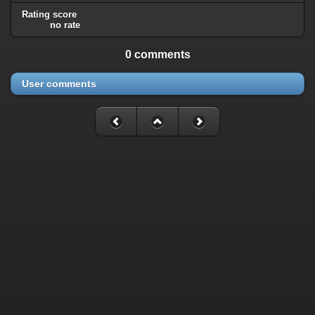
Rating score
no rate
0 comments
User comments