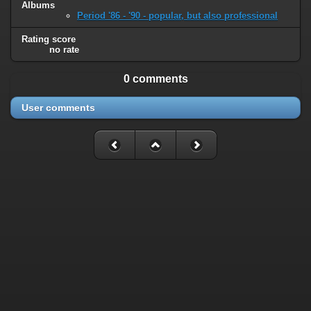
Albums
Period '86 - '90 - popular, but also professional
Rating score
no rate
0 comments
User comments