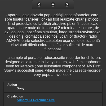
- aparatul este dovada popularităţii casetofoanelor, care -
spre finalul "carierei" lor - au fost realizate chiar şi pt copii,
fiind proiectate cu facilităţi atractive pt. ei- în acest caz,
aparatul are mufe de intrare pt 2 microfoane la care , de
ex., doi copii pot cânta simultan, înregistrandu-se/karaoke;
design şi cromatică specifice jucăriilor (tractor); radio
AM+FM foarte selectiv; casetofon uşor de folosit datorită
claviaturii diferit colorate; difuzor suficient de mare;
functional.
- a sample of portable radiocassette-recorder for children,
designed as a tractor in lively colours, with 2 microphones
even for karaoke ; one illustrative component of ''My First
Sony''s succesfull serie, which made the cassette-recorder
very popular; works ok.
Author
Sony
Created on
Sunday 31 December 1899