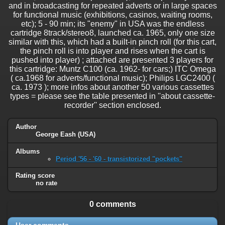
and in broadcasting for repeated adverts or in large spaces
for functional music (exhibitions, casinos, waiting rooms,
etc); 5 - 90 min; its "enemy" in USA was the endless
cartridge 8track/stereo8, launched ca. 1965, only one size
similar with this, which had a built-in pinch roll (for this cart,
the pinch roll is into player and rises when the cart is
pushed into player) ; attached are presented 3 players for
this cartridge: Muntz C100 (ca. 1962- for cars;) ITC Omega
( ca.1968 for adverts/functional music); Philips LGC2400 (
ca. 1973 ); more infos about another 50 various cassettes
types = please see the table presented in ''about cassette-
recorder'' section enclosed.
Author
George Eash (USA)
Albums
Period '56 - '60 - transistorized "pockets"
Rating score
no rate
0 comments