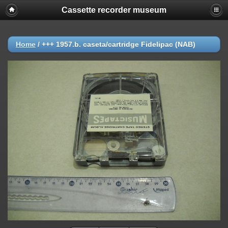
Cassette recorder museum
Home
/
+++ 1957.b. caseta/cartridge Fidelipac (NAB)