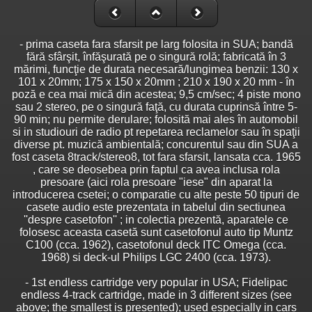
- prima caseta fara sfarsit pe larg folosita in SUA; bandă
fără sfârşit, înfăşurată pe o singură rolă; fabricată în 3
mărimi, funcţie de durata necesară/lungimea benzii: 130 x
101 x 20mm; 175 x 150 x 20mm ; 210 x 190 x 20 mm - în
poză e cea mai mică din acestea; 9,5 cm/sec; 4 piste mono
sau 2 stereo, pe o singură faţă, cu durata cuprinsă între 5-
90 min; nu permite derulare; folosită mai ales în automobil
si in studiouri de radio pt repetarea reclamelor sau în spaţii
diverse pt. muzică ambientală; concurentul sau din SUA a
fost caseta 8track/stereo8, tot fara sfarsit, lansata cca. 1965
, care se deosebea prin faptul ca avea inclusa rola
presoare (aici rola presoare "iese" din aparat la
introducerea csetei; o comparatie cu alte peste 50 tipuri de
casete audio este prezentata in tabelul din sectiunea
''despre casetofon'' ; in colectia prezentă, aparatele ce
folosesc aceasta casetă sunt casetofonul auto tip Muntz
C100 (cca. 1962), casetofonul deck ITC Omega (cca.
1968) si deck-ul Philips LGC 2400 (cca. 1973).
- 1st endless cartridge very popular in USA; Fidelipac
endless 4-track cartridge, made in 3 different sizes (see
above; the smallest is presented); used especially in cars