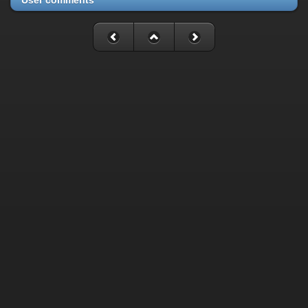
User comments
Fatal error
: Uncaught mysqli_sql_exception: Table
'./cassette_gallery/cassette_history' is marked as crashed and
last (automatic?) repair failed in
/home/cassette/public_html/gallery/include/dblayer/functions_m